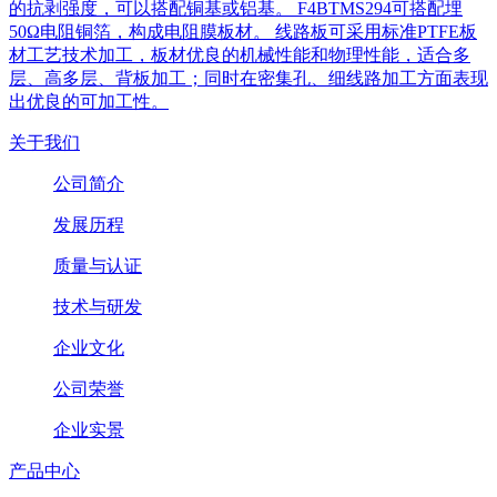
的抗剥强度，可以搭配铜基或铝基。 F4BTMS294可搭配埋
50Ω电阻铜箔，构成电阻膜板材。 线路板可采用标准PTFE板
材工艺技术加工，板材优良的机械性能和物理性能，适合多
层、高多层、背板加工；同时在密集孔、细线路加工方面表现
出优良的可加工性。
关于我们
公司简介
发展历程
质量与认证
技术与研发
企业文化
公司荣誉
企业实景
产品中心