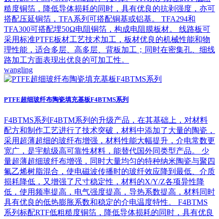
糙度铜箔，降低导体损耗的同时，具有优良的抗剥强度，亦可
搭配压延铜箔，TFA系列可搭配铜基或铝基。 TFA294和
TFA300可搭配埋50Ω电阻铜箔，构成电阻膜板材。 线路板可
采用标准PTFE板材工艺技术加工，板材优良的机械性能和物
理性能，适合多层、高多层、背板加工；同时在密集孔、细线
路加工方面表现出优良的可加工性。
wangling
PTFE超细玻纤布陶瓷填充基板F4BTMS系列
F4BTMS系列F4BTM系列的升级产品，在其基础上，对材料
配方和制作工艺进行了技术突破，材料中添加了大量的陶瓷，
采用超薄超细的玻纤布增强，材料性能大幅提升，介电常数更
宽广，是宇航级高可靠性材料，能替代国外同类型产品。 少
量超薄超细玻纤布增强，同时大量均匀的特种纳米陶瓷与聚四
氟乙烯树脂混合，使电磁波传播时的玻纤效应降到最低、介质
损耗降低，又增强了尺寸稳定性，材料的X/Y/Z各项异性降
低，使用频率提高，电气强度提高，导热系数提高，材料同时
具有优良的低热膨胀系数和稳定的介电温度特性。 F4BTMS
系列标配RTF低粗糙度铜箔，降低导体损耗的同时，具有优良