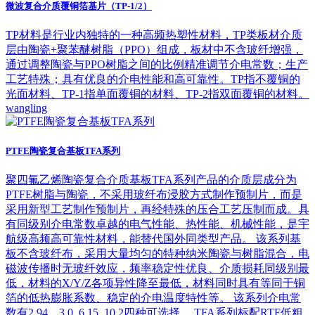
微波复合介质覆铜箔基片（TP-1/2）
TP材料是行业内独特的一种高频热塑性材料，TP类板材介质
层由陶瓷+聚苯醚树脂（PPO）组成，板材中不含玻纤增强，
通过调整陶瓷与PPO树脂之间的比例精准调节介电常数；生产
工艺特殊；具有优良的介电性能和高可靠性。TP指不覆铜的
光面材料、TP-1指单面覆铜的材料、TP-2指双面覆铜的材料。
wangling
PTFE陶瓷复合基板TFA系列
聚四氟乙烯陶瓷复合介质基板TFA系列产品的介质层成分为
PTFE树脂与陶瓷，不采用玻纤布浸胶方式制作预制片，而是
采用新型工艺制作预制片，再经特殊的压合工艺压制而成。具
有同级别介电常数卓越的电气性能、热性能、机械性能，是宇
航级高频高可靠性材料，能替代国外同类型产品。 该系列基
板不含玻纤布，采用大量均匀的特种纳米陶瓷与树脂混合，电
磁波传播时无玻纤效应，频率稳定性优良、介质损耗同级别最
低，材料的X/Y/Z各项异性降至最低，材料同时具有等同于铜
箔的低热膨胀系数、稳定的介电温度特性等。 该系列介电常
数有2.94，3.0, 6.15, 10.2四种可选择。 TFA系列标配RTF低粗